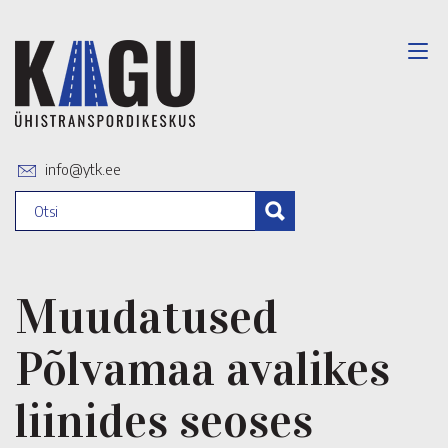
info@ytk.ee
Muudatused
Põlvamaa avalikes
liinides seoses