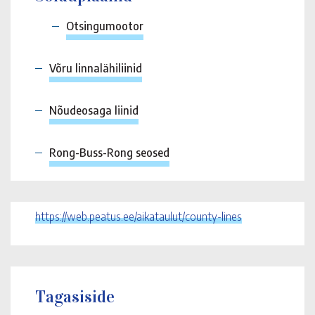
Otsingumootor
Võru linnalähiliinid
Nõudeosaga liinid
Rong-Buss-Rong seosed
https://web.peatus.ee/aikataulut/county-lines
Tagasiside