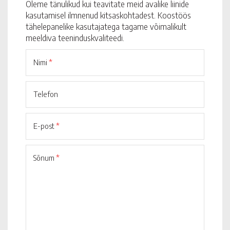
Oleme tänulikud kui teavitate meid avalike liinide
kasutamisel ilmnenud kitsaskohtadest. Koostöös
tähelepanelike kasutajatega tagame võimalikult
meeldiva teeninduskvaliteedi.
Nimi
*
Telefon
E-post
*
Sõnum
*