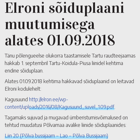
Elroni sõiduplaani
muutumisega
alates 01.09.2018
Tänu põlengueelse olukorra taastamisele Tartu raudteejaamas
hakkab 1. septembril Tartu-Koidula-Piusa liinidel kehtima
endine sõiduplaan.
Alates 01.09.2018 kehtima hakkavad sõiduplaanid on leitavad
Elroni kodulehelt:
Kagusuund
http://elron.ee/wp-
content/uploads/2016/08/Kagusuund_suvel_1.09.pdf
.
Tagamaks sujuvad ja mugavad ümberistumisvõimalused on
tehtud muudatusi Põlvamaa avalike liinide sõiduplaanides:
Liin 20 (Põlva bussijaam – Lao – Põlva Bussijaam)