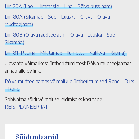
Liin 20A (Lao – Himmaste – Lina – Põlva bussijaam)
Liin 80A (Sikamäe – Soe – Luuska – Orava – Orava
raudteejaam)
Liin 80B (Orava raudteejaam – Orava – Luuska – Soe –
Sikamäe)
Liin 81 (Räpina – Mikitamäe – Ilumetsa – Kahkva – Räpina)
Ülevaate võimalikest ümberistumistest Põlva raudteejaamas
annab allolev link:
Põlva raudteejaamas võimalikud ümberistumised Rong – Buss
– Rong
Sobivaima sõiduvõimaluse leidmiseks kasutage
REISIPLANEERIJAT
Sõiduplaanid