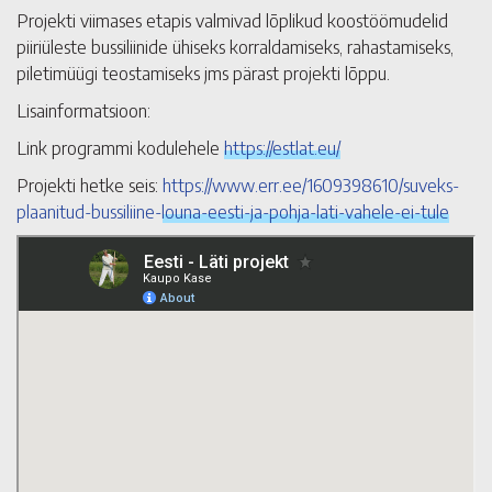
Projekti viimases etapis valmivad lõplikud koostöömudelid
piiriüleste bussiliinide ühiseks korraldamiseks, rahastamiseks,
piletimüügi teostamiseks jms pärast projekti lõppu.
Lisainformatsioon:
Link programmi kodulehele
https://estlat.eu/
Projekti hetke seis:
https://www.err.ee/1609398610/suveks-
plaanitud-bussiliine-louna-eesti-ja-pohja-lati-vahele-ei-tule