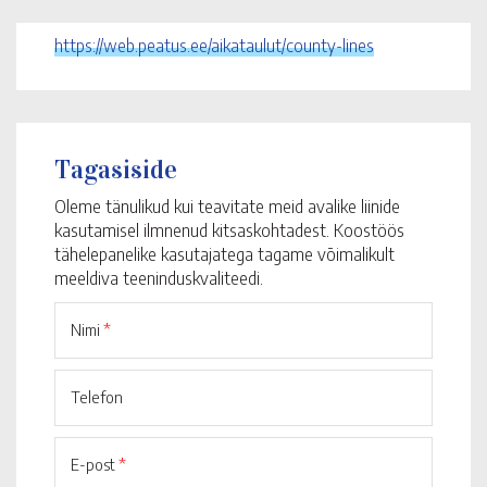
https://web.peatus.ee/aikataulut/county-lines
Tagasiside
Oleme tänulikud kui teavitate meid avalike liinide
kasutamisel ilmnenud kitsaskohtadest. Koostöös
tähelepanelike kasutajatega tagame võimalikult
meeldiva teeninduskvaliteedi.
Nimi
*
Telefon
E-post
*