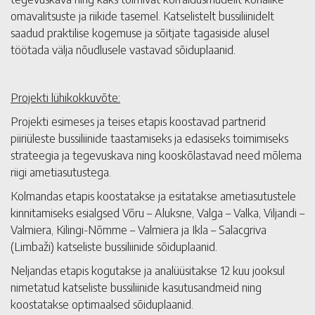
omavalitsuste ja riikide tasemel. Katselistelt bussiliinidelt
saadud praktilise kogemuse ja sõitjate tagasiside alusel
töötada välja nõudlusele vastavad sõiduplaanid.
Projekti lühikokkuvõte:
Projekti esimeses ja teises etapis koostavad partnerid
piiriüleste bussiliinide taastamiseks ja edasiseks toimimiseks
strateegia ja tegevuskava ning kooskõlastavad need mõlema
riigi ametiasutustega.
Kolmandas etapis koostatakse ja esitatakse ametiasutustele
kinnitamiseks esialgsed Võru – Aluksne, Valga – Valka, Viljandi –
Valmiera, Kilingi-Nõmme – Valmiera ja Ikla – Salacgriva
(Limbaži) katseliste bussiliinide sõiduplaanid.
Neljandas etapis kogutakse ja analüüsitakse 12 kuu jooksul
nimetatud katseliste bussiliinide kasutusandmeid ning
koostatakse optimaalsed sõiduplaanid.