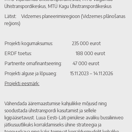
Ühistranspordikeskus, MTÜ Kagu Ühistranspordikeskus
Lätist: Vidzemes planeerimisregioon (Vidzemes plānošanas
reģions)
Projekti kogumaksumus: 235 000 eurot
ERDF toetus: 188 000 eurot
Partnerite omafinantseering: 47 000 eurot
Projekti alguse ja lõpuaeg: 15.11.2023 – 14.11.2026
Projekti eesmärk:
Vähendada ääremaastumise kahjulikke mõjusid ning
soodustada ühistranspordi kasutamist ja sellele
ligipääsetavust. Luua Eesti-Läti piiriülese avaliku bussiliiniveo
jätkusuutlikuks korraldamiseks ühine strateegia ja
tegevuskava ning kaks toimivat korraldusmudelit kohalike