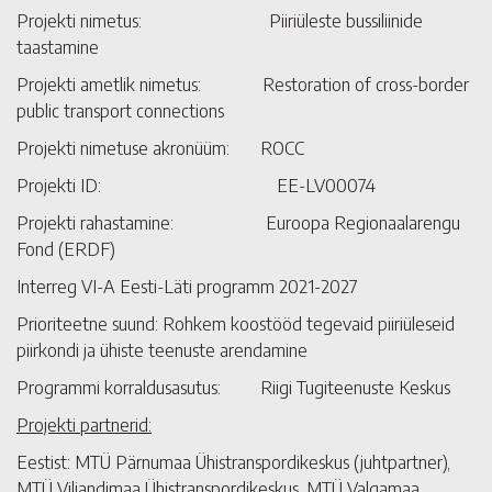
Projekti nimetus: Piiriüleste bussiliinide
taastamine
Projekti ametlik nimetus: Restoration of cross-border
public transport connections
Projekti nimetuse akronüüm: ROCC
Projekti ID: EE-LV00074
Projekti rahastamine: Euroopa Regionaalarengu
Fond (ERDF)
Interreg VI-A Eesti-Läti programm 2021-2027
Prioriteetne suund: Rohkem koostööd tegevaid piiriüleseid
piirkondi ja ühiste teenuste arendamine
Programmi korraldusasutus: Riigi Tugiteenuste Keskus
Projekti partnerid:
Eestist: MTÜ Pärnumaa Ühistranspordikeskus (juhtpartner),
MTÜ Viljandimaa Ühistranspordikeskus, MTÜ Valgamaa