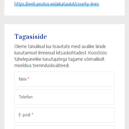
https://web.peatus.ee/aikataulut/county-lines
Tagasiside
Oleme tänulikud kui teavitate meid avalike liinide
kasutamisel ilmnenud kitsaskohtadest. Koostöös
tähelepanelike kasutajatega tagame võimalikult
meeldiva teeninduskvaliteedi.
Nimi
*
Telefon
E-post
*