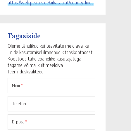
https://web.peatus.ee/aikataulut/county-lines
Tagasiside
Oleme tänulikud kui teavitate meid avalike
liinide kasutamisel ilmnenud kitsaskohtadest.
Koostöös tähelepanelike kasutajatega
tagame võimalikult meeldiva
teeninduskvaliteedi.
Nimi
*
Telefon
E-post
*