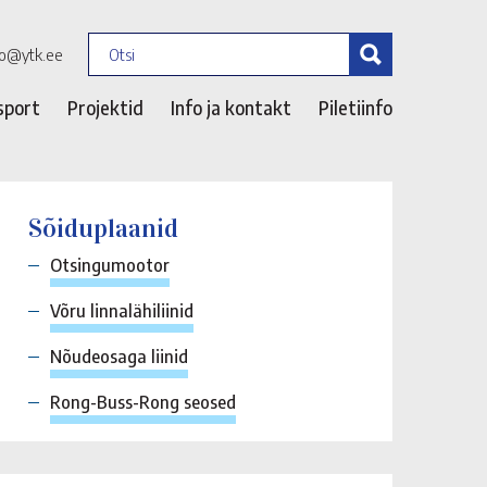
fo@ytk.ee
sport
Projektid
Info ja kontakt
Piletiinfo
Sõiduplaanid
Otsingumootor
Võru linnalähiliinid
Nõudeosaga liinid
Rong-Buss-Rong seosed