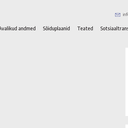
in
Avalikud andmed
Sõiduplaanid
Teated
Sotsiaaltran