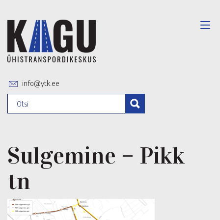
info@ytk.ee
Sulgemine – Pikk
tn