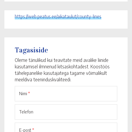
https://web.peatus.ee/aikataulut/county-lines
Tagasiside
Oleme tänulikud kui teavitate meid avalike liinide
kasutamisel ilmnenud kitsaskohtadest. Koostöös
tähelepanelike kasutajatega tagame võimalikult
meeldiva teeninduskvaliteedi.
Nimi
*
Telefon
E-post
*