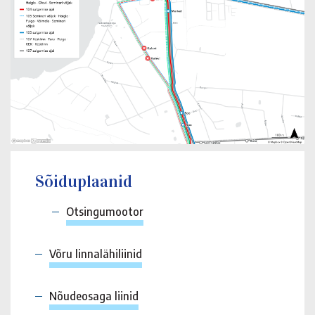
Sõiduplaanid
Otsingumootor
Võru linnalähiliinid
Nõudeosaga liinid