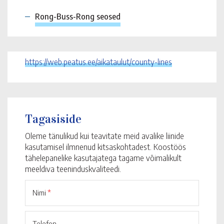
Rong-Buss-Rong seosed
https://web.peatus.ee/aikataulut/county-lines
Tagasiside
Oleme tänulikud kui teavitate meid avalike liinide
kasutamisel ilmnenud kitsaskohtadest. Koostöös
tähelepanelike kasutajatega tagame võimalikult
meeldiva teeninduskvaliteedi.
Nimi
*
Telefon