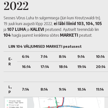
2022
Seoses Võrus Luha tn sulgemisega (Jüri kuni Kreutzwaldi tn),
19. juuli kuni augusti lõpp 2022,
ei läbi liinid
103, 104, 105
ja
107
LUHA
ja
KALEVI
peatuseid. Ajutiselt teenindab liin
104
haigla juurest kesklinna sõites
MARKETI
peatust.
LIIN 104 VÄLJUMISED MARKETI peatusest
6:14
7:14
8:14
9:14
10:14
E-
R
16:14
17:14
18:14
19:14
20:14
L,
7:14
8:14
9:14
10.14
11:14
P