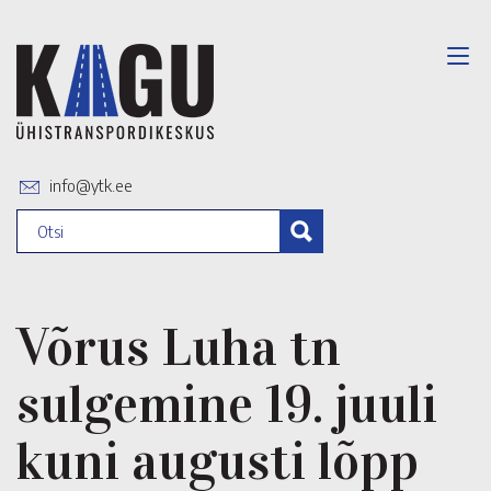
info@ytk.ee
Võrus Luha tn
sulgemine 19. juuli
kuni augusti lõpp