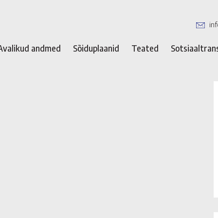
in
Avalikud andmed
Sõiduplaanid
Teated
Sotsiaaltran