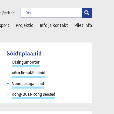
fo@ytk.ee
sport
Projektid
Info ja kontakt
Piletiinfo
Sõiduplaanid
Otsingumootor
Võru linnalähiliinid
Nõudeosaga liinid
Rong-Buss-Rong seosed