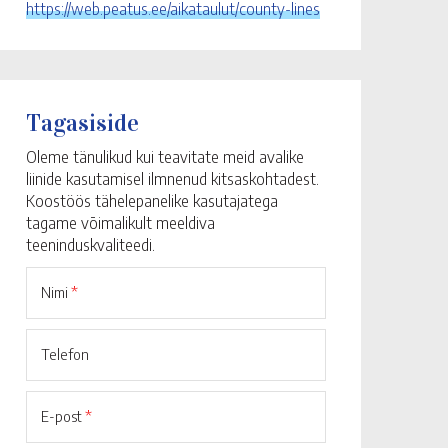
https://web.peatus.ee/aikataulut/county-lines
Tagasiside
Oleme tänulikud kui teavitate meid avalike
liinide kasutamisel ilmnenud kitsaskohtadest.
Koostöös tähelepanelike kasutajatega
tagame võimalikult meeldiva
teeninduskvaliteedi.
Nimi
*
Telefon
E-post
*