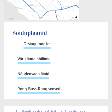
Sõiduplaanid
Otsingumootor
Võru linnalähiliinid
Nõudeosaga liinid
Rong-Buss-Rong seosed
https://web.peatus.ee/aikataulut/county-lines