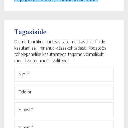
Tagasiside
Oleme tänulikud kui teavitate meid avalike liinide
kasutamisel ilmnenud kitsaskohtadest. Koostöös
tähelepanelike kasutajatega tagame võimalikult
meeldiva teeninduskvaliteedi.
Nimi
*
Telefon
E-post
*
Sõnum
*