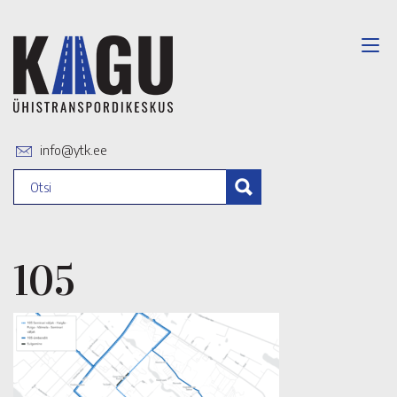
info@ytk.ee
105