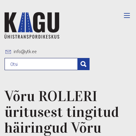
info@ytk.ee
Võru ROLLERI
üritusest tingitud
häiringud Võru