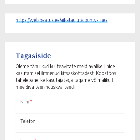
https://web.peatus.ee/aikataulut/county-lines
Tagasiside
Oleme tänulikud kui teavitate meid avalike liinide
kasutamisel ilmnenud kitsaskohtadest. Koostöös
tähelepanelike kasutajatega tagame võimalikult
meeldiva teeninduskvaliteedi.
Nimi
*
Telefon