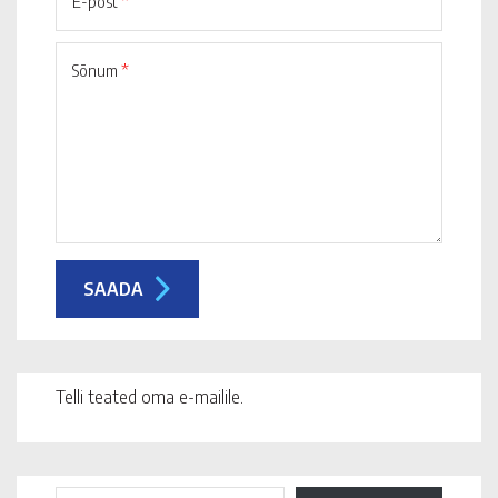
E-post
*
Sõnum
*
Telli teated oma e-mailile.