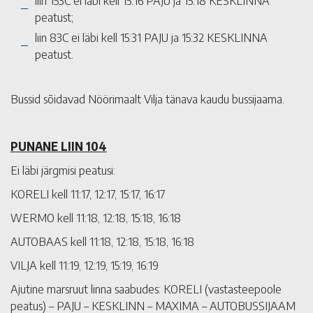
liin 153C ei läbi kell 15:16 PAJU ja 15:18 KESKLINNA
peatust;
liin 83C ei läbi kell 15:31 PAJU ja 15:32 KESKLINNA
peatust.
Bussid sõidavad Nöörimaalt Vilja tänava kaudu bussijaama.
PUNANE LIIN 104
Ei läbi järgmisi peatusi:
KORELI kell 11:17, 12:17, 15:17, 16:17
WERMO kell 11:18, 12:18, 15:18, 16:18
AUTOBAAS kell 11:18, 12:18, 15:18, 16:18
VILJA kell 11:19, 12:19, 15:19, 16:19
Ajutine marsruut linna saabudes: KORELI (vastasteepoole
peatus) – PAJU – KESKLINN – MAXIMA – AUTOBUSSIJAAM