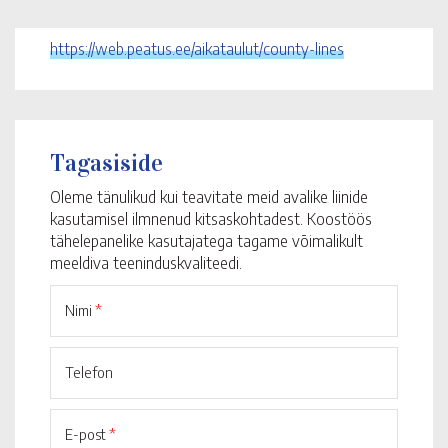
https://web.peatus.ee/aikataulut/county-lines
Tagasiside
Oleme tänulikud kui teavitate meid avalike liinide
kasutamisel ilmnenud kitsaskohtadest. Koostöös
tähelepanelike kasutajatega tagame võimalikult
meeldiva teeninduskvaliteedi.
Nimi
*
Telefon
E-post
*