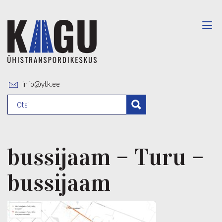
info@ytk.ee
bussijaam – Turu –
bussijaam