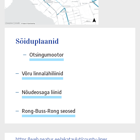
Sõiduplaanid
Otsingumootor
Võru linnalähiliinid
Nõudeosaga liinid
Rong-Buss-Rong seosed
https://web.peatus.ee/aikataulut/county-lines