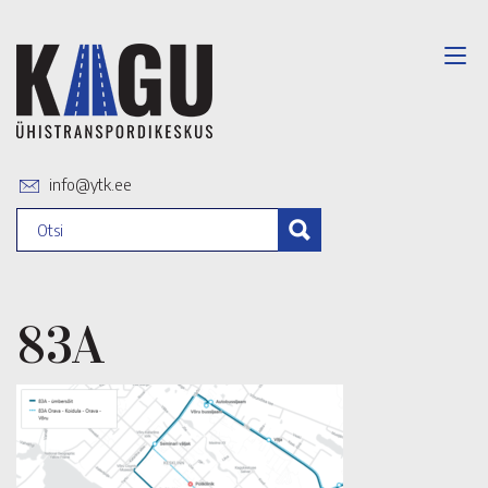
info@ytk.ee
83A