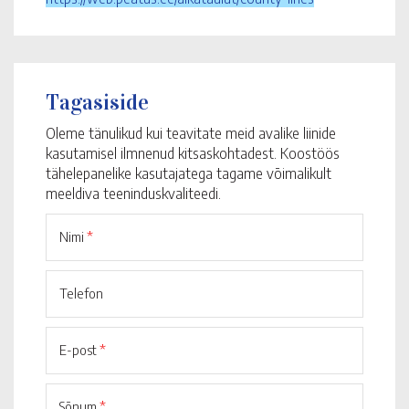
Tagasiside
Oleme tänulikud kui teavitate meid avalike liinide
kasutamisel ilmnenud kitsaskohtadest. Koostöös
tähelepanelike kasutajatega tagame võimalikult
meeldiva teeninduskvaliteedi.
Nimi
*
Telefon
E-post
*
Sõnum
*