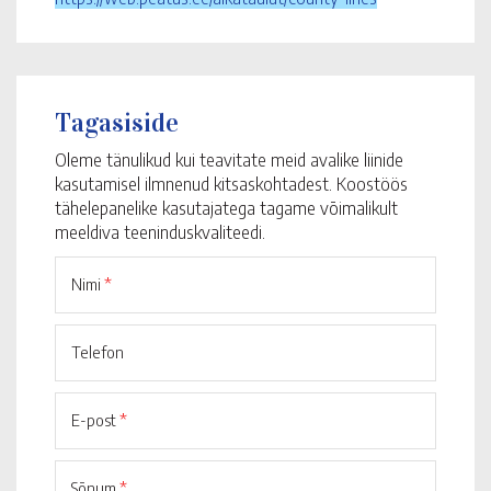
Tagasiside
Oleme tänulikud kui teavitate meid avalike liinide
kasutamisel ilmnenud kitsaskohtadest. Koostöös
tähelepanelike kasutajatega tagame võimalikult
meeldiva teeninduskvaliteedi.
Nimi
*
Telefon
E-post
*
Sõnum
*