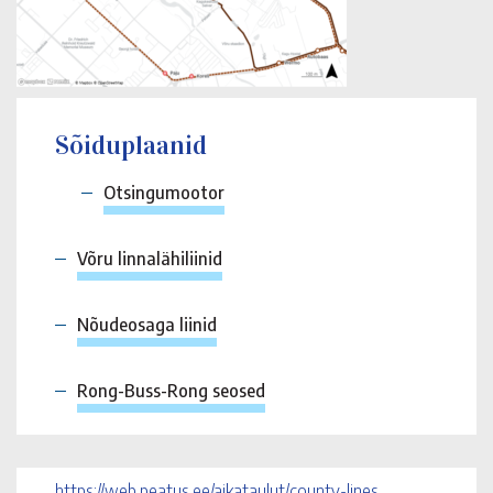
Sõiduplaanid
Otsingumootor
Võru linnalähiliinid
Nõudeosaga liinid
Rong-Buss-Rong seosed
https://web.peatus.ee/aikataulut/county-lines