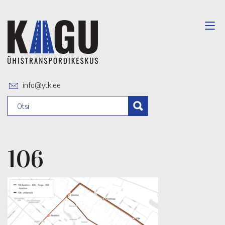
info@ytk.ee
106