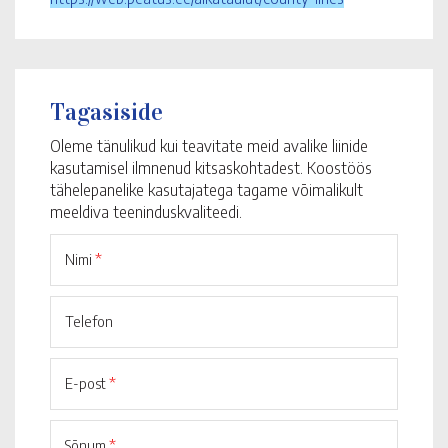
Tagasiside
Oleme tänulikud kui teavitate meid avalike liinide
kasutamisel ilmnenud kitsaskohtadest. Koostöös
tähelepanelike kasutajatega tagame võimalikult
meeldiva teeninduskvaliteedi.
Nimi
*
Telefon
E-post
*
Sõnum
*