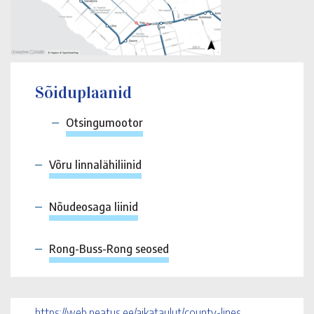
Sõiduplaanid
Otsingumootor
Võru linnalähiliinid
Nõudeosaga liinid
Rong-Buss-Rong seosed
https://web.peatus.ee/aikataulut/county-lines