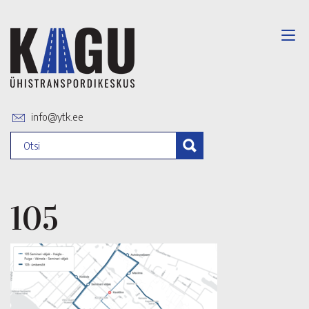
info@ytk.ee
105