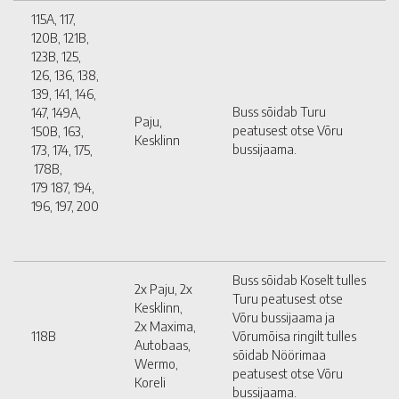
115A, 117,
120B, 121B,
123B, 125,
126, 136, 138,
139, 141, 146,
Buss sõidab Turu
147, 149A,
Paju,
peatusest otse Võru
150B, 163,
Kesklinn
bussijaama.
173, 174, 175,
178B,
179 187, 194,
196, 197, 200
Buss sõidab Koselt tulles
2x Paju, 2x
Turu peatusest otse
Kesklinn,
Võru bussijaama ja
2x Maxima,
118B
Võrumõisa ringilt tulles
Autobaas,
sõidab Nöörimaa
Wermo,
peatusest otse Võru
Koreli
bussijaama.