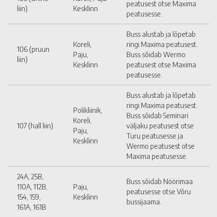
peatusest otse Maxima
liin)
Kesklinn
peatusesse.
Buss alustab ja lõpetab
Koreli,
ringi Maxima peatusest.
106 (pruun
Paju,
Buss sõidab Wermo
liin)
Kesklinn
peatusest otse Maxima
peatusesse.
Buss alustab ja lõpetab
ringi Maxima peatusest.
Polikliinik,
Buss sõidab Seminari
Koreli,
107 (hall liin)
väljaku peatusest otse
Paju,
Turu peatusesse ja
Kesklinn
Wermo peatusest otse
Maxima peatusesse.
24A, 25B,
Buss sõidab Nöörimaa
110A, 112B,
Paju,
peatusesse otse Võru
154, 159,
Kesklinn
bussijaama.
161A, 161B