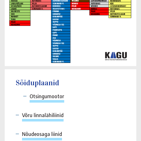
Sõiduplaanid
Otsingumootor
Võru linnalähiliinid
Nõudeosaga liinid