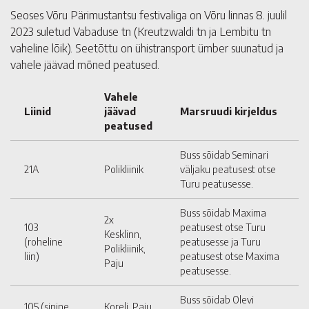
Seoses Võru Pärimustantsu festivaliga on Võru linnas 8. juulil
2023 suletud Vabaduse tn (Kreutzwaldi tn ja Lembitu tn
vaheline lõik). Seetõttu on ühistransport ümber suunatud ja
vahele jäävad mõned peatused.
Vahele
Liinid
jäävad
Marsruudi kirjeldus
peatused
Buss sõidab Seminari
21A
Polikliinik
väljaku peatusest otse
Turu peatusesse.
Buss sõidab Maxima
2x
103
peatusest otse Turu
Kesklinn,
(roheline
peatusesse ja Turu
Polikliinik,
liin)
peatusest otse Maxima
Paju
peatusesse.
Buss sõidab Olevi
105 (sinine
Koreli, Paju