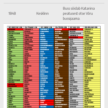
Buss sõidab Katariina
184B
Kesklinn
peatusest otse Võru
bussijaama.