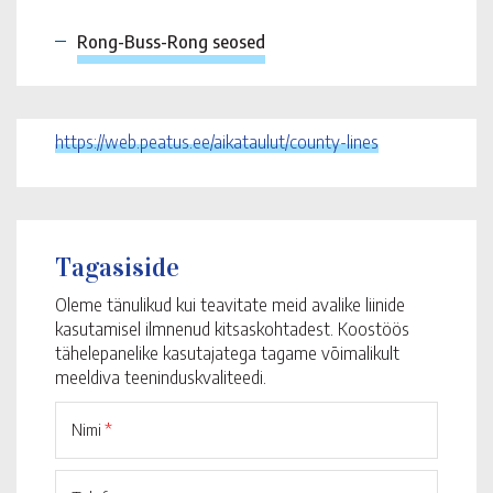
Rong-Buss-Rong seosed
https://web.peatus.ee/aikataulut/county-lines
Tagasiside
Oleme tänulikud kui teavitate meid avalike liinide
kasutamisel ilmnenud kitsaskohtadest. Koostöös
tähelepanelike kasutajatega tagame võimalikult
meeldiva teeninduskvaliteedi.
Nimi
*