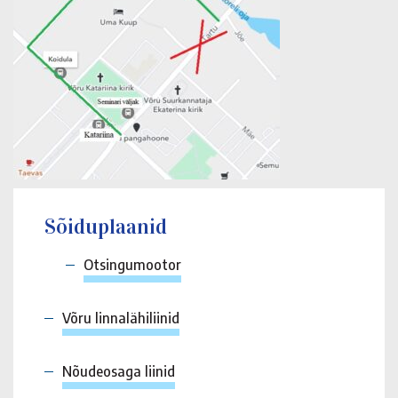
Sõiduplaanid
Otsingumootor
Võru linnalähiliinid
Nõudeosaga liinid