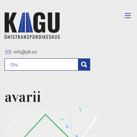
info@ytk.ee
avarii