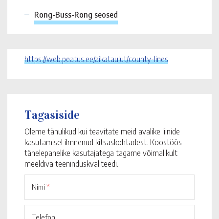
Rong-Buss-Rong seosed
https://web.peatus.ee/aikataulut/county-lines
Tagasiside
Oleme tänulikud kui teavitate meid avalike liinide
kasutamisel ilmnenud kitsaskohtadest. Koostöös
tähelepanelike kasutajatega tagame võimalikult
meeldiva teeninduskvaliteedi.
Nimi
*
Telefon