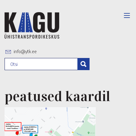
info@ytk.ee
peatused kaardil