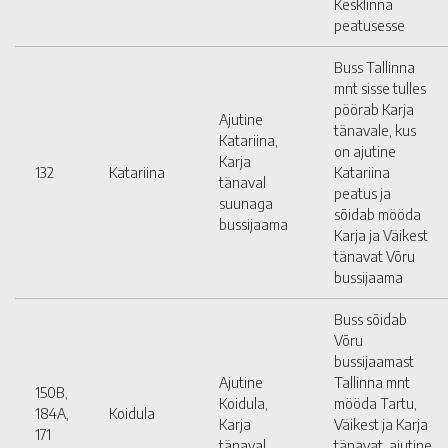
Kesklinna
peatusesse
Buss Tallinna
mnt sisse tulles
pöörab Karja
Ajutine
tänavale, kus
Katariina,
on ajutine
Karja
132
Katariina
Katariina
tänaval
peatus ja
suunaga
sõidab mööda
bussijaama
Karja ja Väikest
tänavat Võru
bussijaama
Buss sõidab
Võru
bussijaamast
Ajutine
Tallinna mnt
150B,
Koidula,
mööda Tartu,
184A,
Koidula
Karja
Väikest ja Karja
171
tänaval
tänavat, ajutine