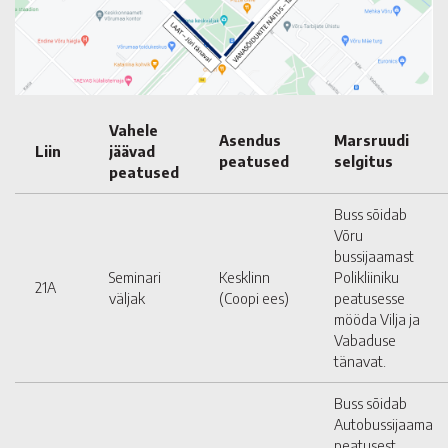
Vahele
Asendus
Marsruudi
Liin
jäävad
peatused
selgitus
peatused
Buss sõidab
Võru
bussijaamast
Seminari
Kesklinn
Polikliiniku
21A
väljak
(Coopi ees)
peatusesse
mööda Vilja ja
Vabaduse
tänavat.
Buss sõidab
Autobussijaama
peatusest