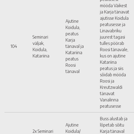
mööda Väikest
ja Karja tänavat
ajutisse Koidula
Ajutine
peatusesse ja
Koidula,
Linavabriku
peatus
Seminari
juurest tagasi
Karja
väljak,
tulles pöörab
104
tänaval ja
Koidula,
Roosi tänavale,
Katariina
Katariina
kus on ajutine
peatus
Katariina
Roosi
peatus ja siis
tänaval
sõidab mööda
Roosi ja
Kreutzwaldi
tänavat
Vanalinna
peatusesse
Buss alustab ja
Ajutine
lõpetab sõitu
2x Seminari
Koidula/
Karja tänaval