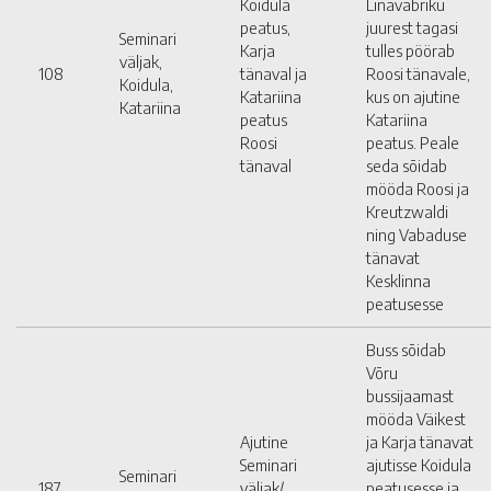
Koidula
Linavabriku
peatus,
juurest tagasi
Seminari
Karja
tulles pöörab
väljak,
108
tänaval ja
Roosi tänavale,
Koidula,
Katariina
kus on ajutine
Katariina
peatus
Katariina
Roosi
peatus. Peale
tänaval
seda sõidab
mööda Roosi ja
Kreutzwaldi
ning Vabaduse
tänavat
Kesklinna
peatusesse
Buss sõidab
Võru
bussijaamast
mööda Väikest
Ajutine
ja Karja tänavat
Seminari
ajutisse Koidula
Seminari
187
väljak/
peatusesse ja