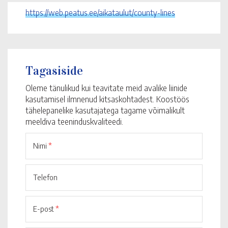
https://web.peatus.ee/aikataulut/county-lines
Tagasiside
Oleme tänulikud kui teavitate meid avalike liinide
kasutamisel ilmnenud kitsaskohtadest. Koostöös
tähelepanelike kasutajatega tagame võimalikult
meeldiva teeninduskvaliteedi.
Nimi
*
Telefon
E-post
*