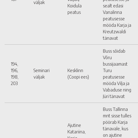
väljak
Koidula
sealt edasi
peatus
Vanalinna
peatusesse
mööda Karja ja
Kreutzwaldi
tänavat
Buss sõidab
Võru
194,
bussijaamast
196,
Seminari
Kesklinn
Turu
198,
väljak
(Coopi ees)
peatusesse
203
mööda Vilja ja
Vabaduse ning
Jüri tänavat
Buss Tallinna
mnt sisse tulles
pöörab Karja
Ajutine
tänavale, kus
Katariina,
on ajutine
Karja