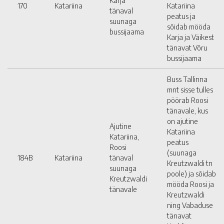
170
Katariina
Katariina
tänaval
peatus ja
suunaga
sõidab mööda
bussijaama
Karja ja Väikest
tänavat Võru
bussijaama
Buss Tallinna
mnt sisse tulles
pöörab Roosi
tänavale, kus
on ajutine
Ajutine
Katariina
Katariina,
peatus
Roosi
(suunaga
184B
Katariina
tänaval
Kreutzwaldi tn
suunaga
poole) ja sõidab
Kreutzwaldi
mööda Roosi ja
tänavale
Kreutzwaldi
ning Vabaduse
tänavat