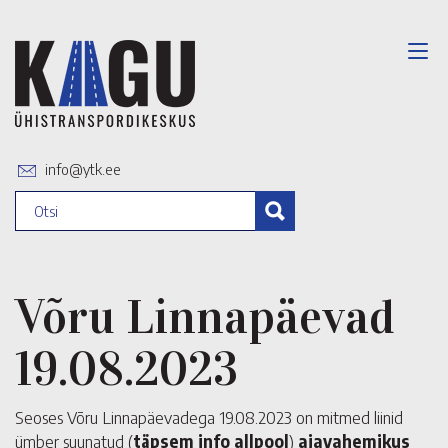
info@ytk.ee
Võru Linnapäevad
19.08.2023
Seoses Võru Linnapäevadega 19.08.2023 on mitmed liinid
ümber suunatud (
täpsem info allpool
)
ajavahemikus