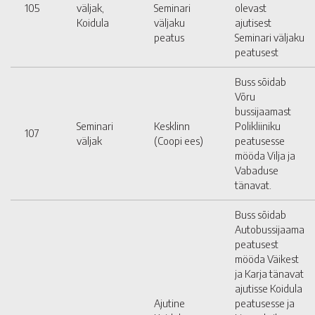
105
väljak,
Seminari
olevast
Koidula
väljaku
ajutisest
peatus
Seminari väljaku
peatusest
Buss sõidab
Võru
bussijaamast
Seminari
Kesklinn
Polikliiniku
107
väljak
(Coopi ees)
peatusesse
mööda Vilja ja
Vabaduse
tänavat.
Buss sõidab
Autobussijaama
peatusest
mööda Väikest
ja Karja tänavat
ajutisse Koidula
Ajutine
peatusesse ja