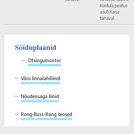
Koidula peatus
asub Karja
tänaval
Sõiduplaanid
Otsingumootor
Võru linnalähiliinid
Nõudeosaga liinid
Rong-Buss-Rong seosed