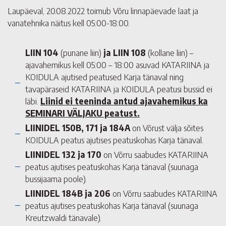
Laupäeval, 20.08.2022 toimub Võru linnapäevade laat ja
vanatehnika näitus kell 05:00-18:00.
LIIN 104
(punane liin)
ja LIIN 108
(kollane liin) –
ajavahemikus kell 05:00 – 18:00 asuvad KATARIINA ja
KOIDULA ajutised peatused Karja tänaval ning
tavapäraseid KATARIINA ja KOIDULA peatusi bussid ei
läbi.
Liinid ei teeninda antud ajavahemikus ka
SEMINARI VÄLJAKU peatust.
LIINIDEL 150B, 171 ja 184A
on Võrust välja sõites
KOIDULA peatus ajutises peatuskohas Karja tänaval.
LIINIDEL 132 ja 170
on Võrru saabudes KATARIINA
peatus ajutises peatuskohas Karja tänaval (suunaga
bussijaama poole).
LIINIDEL 184B ja 206
on Võrru saabudes KATARIINA
peatus ajutises peatuskohas Karja tänaval (suunaga
Kreutzwaldi tänavale).