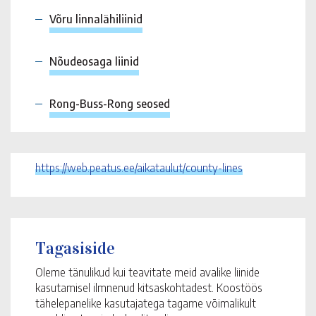
Võru linnalähiliinid
Nõudeosaga liinid
Rong-Buss-Rong seosed
https://web.peatus.ee/aikataulut/county-lines
Tagasiside
Oleme tänulikud kui teavitate meid avalike liinide
kasutamisel ilmnenud kitsaskohtadest. Koostöös
tähelepanelike kasutajatega tagame võimalikult