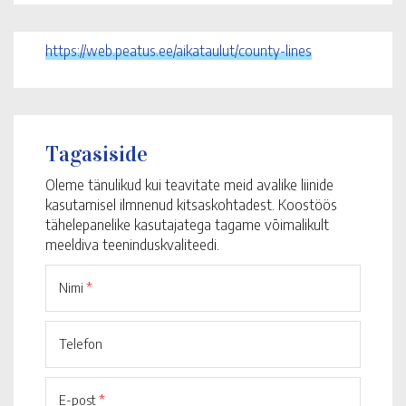
https://web.peatus.ee/aikataulut/county-lines
Tagasiside
Oleme tänulikud kui teavitate meid avalike liinide
kasutamisel ilmnenud kitsaskohtadest. Koostöös
tähelepanelike kasutajatega tagame võimalikult
meeldiva teeninduskvaliteedi.
Nimi
*
Telefon
E-post
*