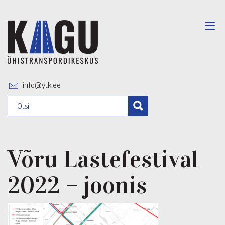
info@ytk.ee
Võru Lastefestival
2022 – joonis