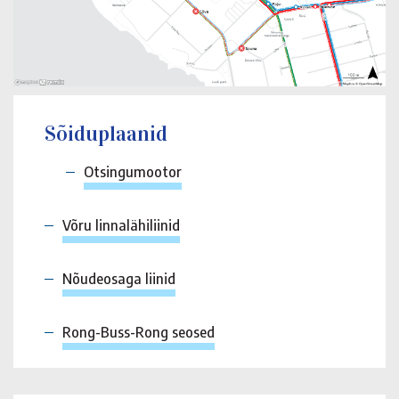
Sõiduplaanid
Otsingumootor
Võru linnalähiliinid
Nõudeosaga liinid
Rong-Buss-Rong seosed