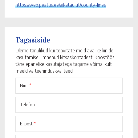
https://web.peatus.ee/aikataulut/county-lines
Tagasiside
Oleme tänulikud kui teavitate meid avalike liinide
kasutamisel ilmnenud kitsaskohtadest. Koostöös
tähelepanelike kasutajatega tagame võimalikult
meeldiva teeninduskvaliteedi.
Nimi
*
Telefon
E-post
*