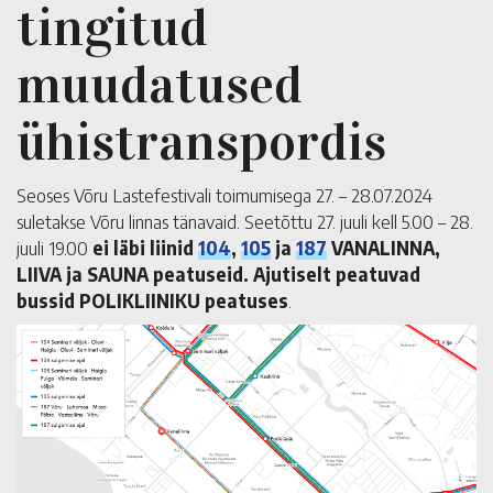
tingitud
muudatused
ühistranspordis
Seoses Võru Lastefestivali toimumisega 27. – 28.07.2024
suletakse Võru linnas tänavaid. Seetõttu 27. juuli kell 5.00 – 28.
juuli 19.00
ei läbi liinid
104
,
105
ja
187
VANALINNA,
LIIVA ja SAUNA peatuseid. Ajutiselt peatuvad
bussid POLIKLIINIKU peatuses
.