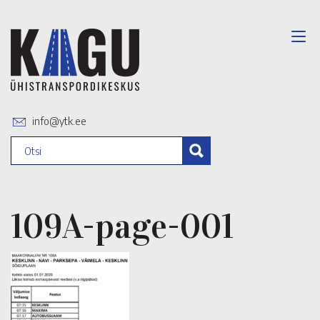
info@ytk.ee
109A-page-001