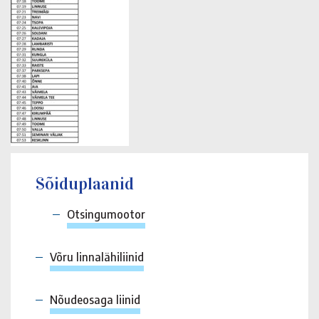
Sõiduplaanid
Otsingumootor
Võru linnalähiliinid
Nõudeosaga liinid