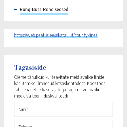
Rong-Buss-Rong seosed
https://web.peatus.ee/aikataulut/county-lines
Tagasiside
Oleme tänulikud kui teavitate meid avalike liinide
kasutamisel ilmnenud kitsaskohtadest. Koostöös
tähelepanelike kasutajatega tagame võimalikult
meeldiva teeninduskvaliteedi.
Nimi
*
Telefon