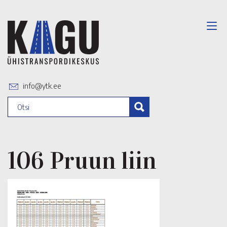
info@ytk.ee
106 Pruun liin