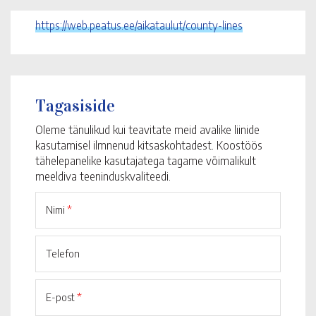
https://web.peatus.ee/aikataulut/county-lines
Tagasiside
Oleme tänulikud kui teavitate meid avalike liinide
kasutamisel ilmnenud kitsaskohtadest. Koostöös
tähelepanelike kasutajatega tagame võimalikult
meeldiva teeninduskvaliteedi.
Nimi
*
Telefon
E-post
*