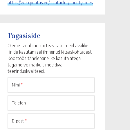
https://web.peatus.ee/aikataulut/county-lines
Tagasiside
Oleme tänulikud kui teavitate meid avalike
liinide kasutamisel ilmnenud kitsaskohtadest.
Koostöös tähelepanelike kasutajatega
tagame võimalikult meeldiva
teeninduskvaliteedi.
Nimi
*
Telefon
E-post
*