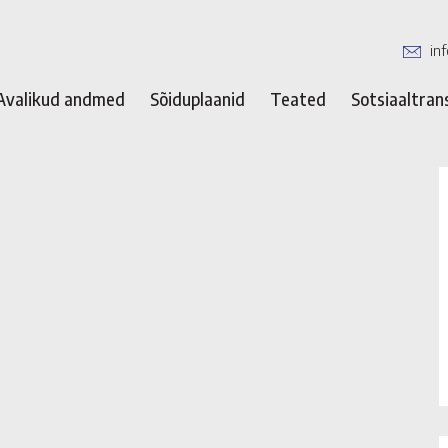
in
Avalikud andmed
Sõiduplaanid
Teated
Sotsiaaltran