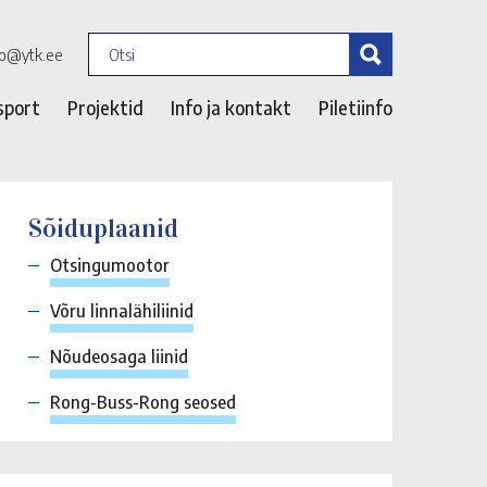
fo@ytk.ee
sport
Projektid
Info ja kontakt
Piletiinfo
Sõiduplaanid
Otsingumootor
Võru linnalähiliinid
Nõudeosaga liinid
Rong-Buss-Rong seosed