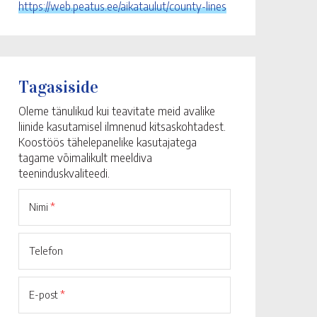
https://web.peatus.ee/aikataulut/county-lines
Tagasiside
Oleme tänulikud kui teavitate meid avalike
liinide kasutamisel ilmnenud kitsaskohtadest.
Koostöös tähelepanelike kasutajatega
tagame võimalikult meeldiva
teeninduskvaliteedi.
Nimi
*
Telefon
E-post
*