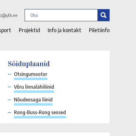
fo@ytk.ee
sport
Projektid
Info ja kontakt
Piletiinfo
Sõiduplaanid
Otsingumootor
Võru linnalähiliinid
Nõudeosaga liinid
Rong-Buss-Rong seosed