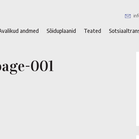
in
Avalikud andmed
Sõiduplaanid
Teated
Sotsiaaltran
page-001