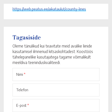
https://web.peatus.ee/aikataulut/county-lines
Tagasiside
Oleme tänulikud kui teavitate meid avalike liinide
kasutamisel ilmnenud kitsaskohtadest. Koostöös
tähelepanelike kasutajatega tagame võimalikult
meeldiva teeninduskvaliteedi.
Nimi
*
Telefon
E-post
*