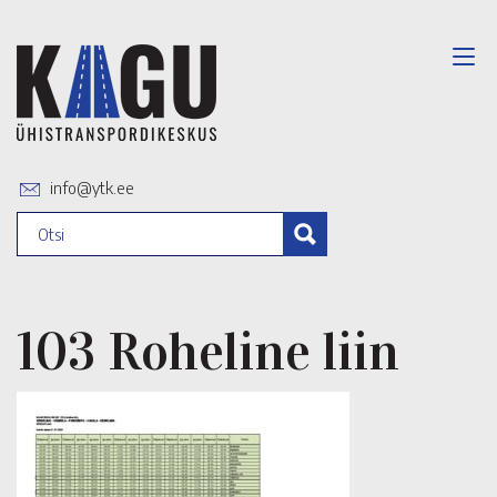
info@ytk.ee
103 Roheline liin