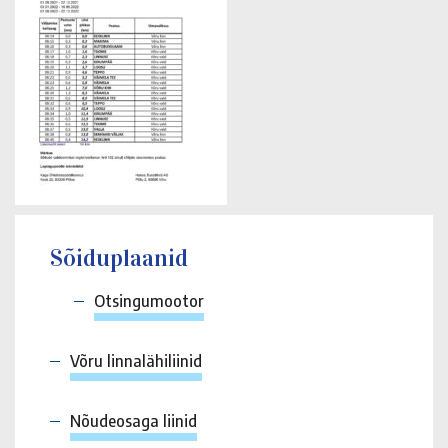
Sõiduplaanid
Otsingumootor
Võru linnalähiliinid
Nõudeosaga liinid