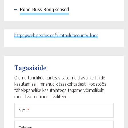
Rong-Buss-Rong seosed
https://web.peatus.ee/aikataulut/county-lines
Tagasiside
Oleme tänulikud kui teavitate meid avalike liinide
kasutamisel ilmnenud kitsaskohtadest. Koostöös
tähelepanelike kasutajatega tagame võimalikult
meeldiva teeninduskvaliteedi.
Nimi
*
Telefon