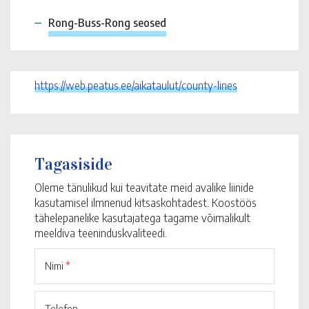
Rong-Buss-Rong seosed
https://web.peatus.ee/aikataulut/county-lines
Tagasiside
Oleme tänulikud kui teavitate meid avalike liinide
kasutamisel ilmnenud kitsaskohtadest. Koostöös
tähelepanelike kasutajatega tagame võimalikult
meeldiva teeninduskvaliteedi.
Nimi
*
Telefon