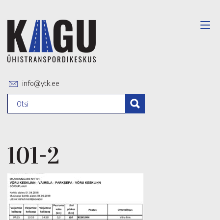
info@ytk.ee
101-2