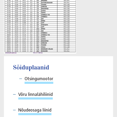
Sõiduplaanid
Otsingumootor
Võru linnalähiliinid
Nõudeosaga liinid