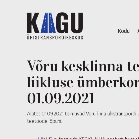
Kodu
Võru kesklinna t
liikluse ümberko
01.09.2021
Alates 01.09.2021 toimuvad Võru linna ühistranspord
teetööde lõpuni.