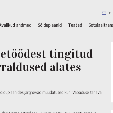
in
Avalikud andmed
Sõiduplaanid
Teated
Sotsiaaltran
eetöödest tingitud
rraldused alates
i sõiduplaanides järgnevad muudatused kuni Vabaduse tänava