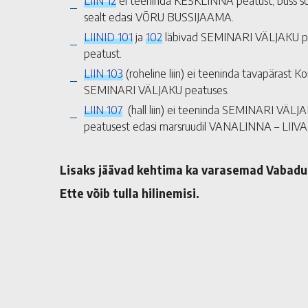
LIIN 12
ei teeninda KESKLINNA peatust, buss s
sealt edasi VÕRU BUSSIJAAMA.
LIINID 101
ja
102
läbivad SEMINARI VÄLJAKU p
peatust.
LIIN 103
(roheline liin) ei teeninda tavapärast
SEMINARI VÄLJAKU peatuses.
LIIN 107
(hall liin) ei teeninda SEMINARI VÄL
peatusest edasi marsruudil VANALINNA – LIIVA 
Lisaks jäävad kehtima ka varasemad Vabad
Ette võib tulla hilinemisi.