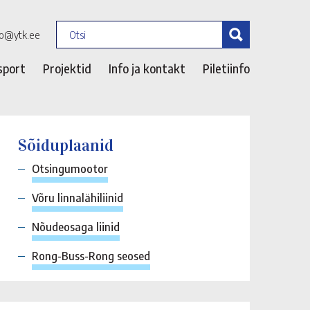
fo@ytk.ee
sport
Projektid
Info ja kontakt
Piletiinfo
Sõiduplaanid
Otsingumootor
Võru linnalähiliinid
Nõudeosaga liinid
Rong-Buss-Rong seosed