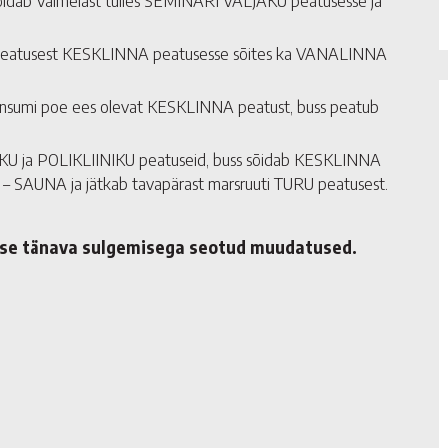
õidab Väimelast tulles SEMINARI VÄLJAKU peatusesse ja
eatusest KESKLINNA peatusesse sõites ka VANALINNA
 Konsumi poe ees olevat KESKLINNA peatust, buss peatub
JAKU ja POLIKLIINIKU peatuseid, buss sõidab KESKLINNA
– SAUNA ja jätkab tavapärast marsruuti TURU peatusest.
use tänava sulgemisega seotud muudatused.