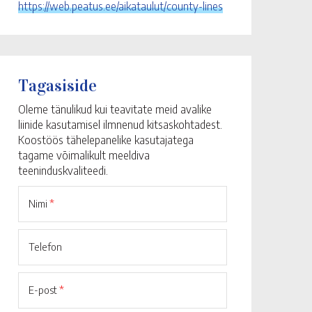
https://web.peatus.ee/aikataulut/county-lines
Tagasiside
Oleme tänulikud kui teavitate meid avalike
liinide kasutamisel ilmnenud kitsaskohtadest.
Koostöös tähelepanelike kasutajatega
tagame võimalikult meeldiva
teeninduskvaliteedi.
Nimi
*
Telefon
E-post
*