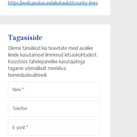
https://web.peatus.ee/aikataulut/county-lines
Tagasiside
Oleme tänulikud kui teavitate meid avalike
liinide kasutamisel ilmnenud kitsaskohtadest.
Koostöös tähelepanelike kasutajatega
tagame võimalikult meeldiva
teeninduskvaliteedi.
Nimi
*
Telefon
E-post
*