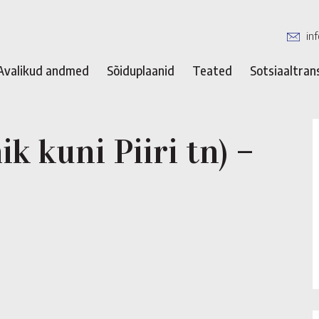
in
Avalikud andmed
Sõiduplaanid
Teated
Sotsiaaltran
ik kuni Piiri tn) –