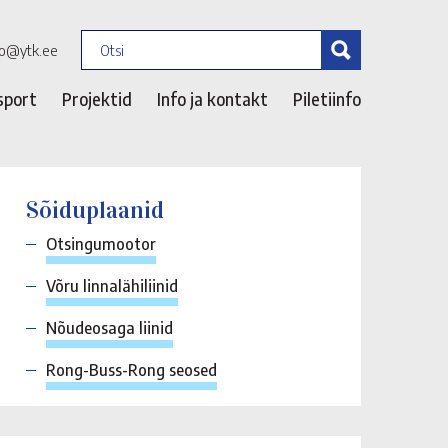
fo@ytk.ee
sport
Projektid
Info ja kontakt
Piletiinfo
Sõiduplaanid
Otsingumootor
Võru linnalähiliinid
Nõudeosaga liinid
Rong-Buss-Rong seosed