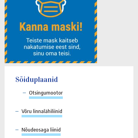
Sõiduplaanid
Otsingumootor
Võru linnalähiliinid
Nõudeosaga liinid