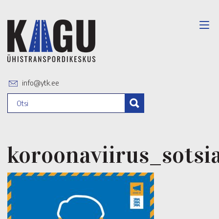
info@ytk.ee
koroonaviirus_sots