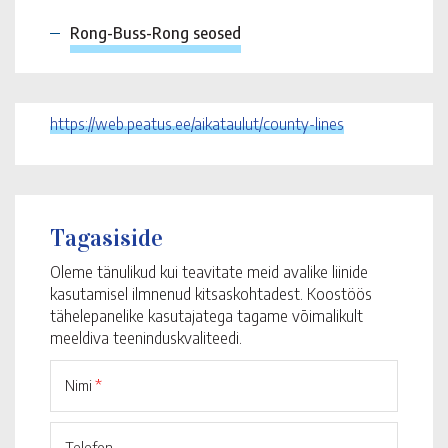
Rong-Buss-Rong seosed
https://web.peatus.ee/aikataulut/county-lines
Tagasiside
Oleme tänulikud kui teavitate meid avalike liinide
kasutamisel ilmnenud kitsaskohtadest. Koostöös
tähelepanelike kasutajatega tagame võimalikult
meeldiva teeninduskvaliteedi.
Nimi
*
Telefon