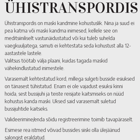
ÜHISTRANSPORDIS
Ühistranspordis on maski kandmine kohustuslik. Nina ja suud ei
pea katma või maski kandma inimesed, kellele see on
meditsiiniliselt vastunäidustatud või kui tuleb suhelda
vaegkuuljatega, samuti ei kehtestata seda kohustust alla 12-
aastastele lastele.
Valitsus töötab välja plaani, kuidas tagada maskid
vähekindlustatud inimestele.
Varasemalt kehtestatud kord, millega sulgeti busside esiuksed
on tänasest tühistatud. Enam ei ole vajadust esiuksi kinni
hoida, sest bussijuhi ja teiste reisijate kaitsmiseks on nüüd
kohustus kanda maski. Uksed said varasemalt suletud
bussijuhtide kaitseks.
Valideerimine/enda sõidu registreerimine toimib tavapäraselt.
Esimese rea istmed võivad bussides siiski olla ülejäänud
salongist eraldatud.