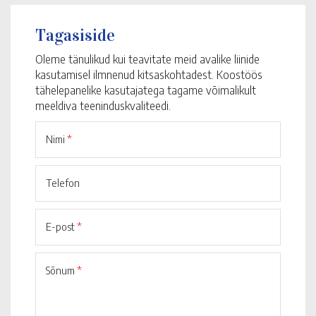
Tagasiside
Oleme tänulikud kui teavitate meid avalike liinide
kasutamisel ilmnenud kitsaskohtadest. Koostöös
tähelepanelike kasutajatega tagame võimalikult
meeldiva teeninduskvaliteedi.
Nimi
*
Telefon
E-post
*
Sõnum
*