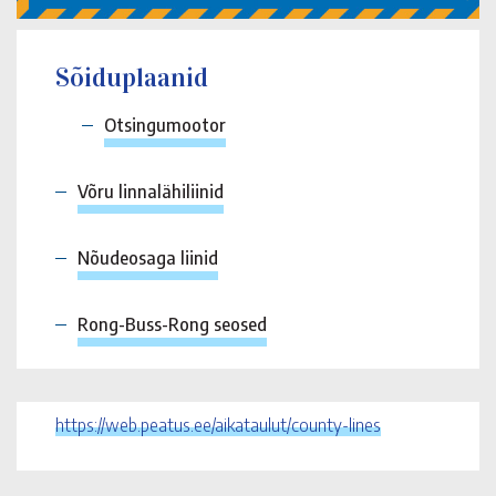
Sõiduplaanid
Otsingumootor
Võru linnalähiliinid
Nõudeosaga liinid
Rong-Buss-Rong seosed
https://web.peatus.ee/aikataulut/county-lines