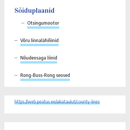
Sõiduplaanid
Otsingumootor
Võru linnalähiliinid
Nõudeosaga liinid
Rong-Buss-Rong seosed
https://web.peatus.ee/aikataulut/county-lines