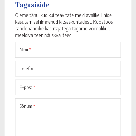
Tagasiside
Oleme tänulikud kui teavitate meid avalike liinide
kasutamisel ilmnenud kitsaskohtadest. Koostöös
tähelepanelike kasutajatega tagame võimalikult
meeldiva teeninduskvaliteedi.
Nimi
*
Telefon
E-post
*
Sõnum
*