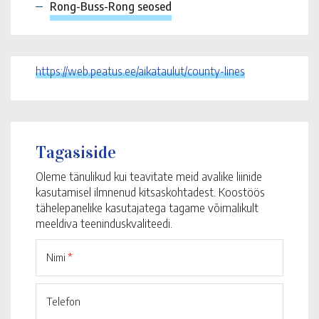
Rong-Buss-Rong seosed
https://web.peatus.ee/aikataulut/county-lines
Tagasiside
Oleme tänulikud kui teavitate meid avalike liinide
kasutamisel ilmnenud kitsaskohtadest. Koostöös
tähelepanelike kasutajatega tagame võimalikult
meeldiva teeninduskvaliteedi.
Nimi
*
Telefon