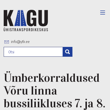
info@ytk.ee
Ümberkorraldused
Võru linna
bussiliikluses 7. ja 8.