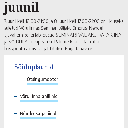
juunil
7.juunil kell 18:00-21:00 ja 8. juunil kell 17:00-21:00 on liikluseks
suletud Võru linnas Seminari väljaku ümbrus. Nendel
ajavahemikel ei läbi bussid SEMINARI VÄLJAKU, KATARIINA
ja KOIDULA bussipeatusi. Palume kasutada ajutisi
bussipeatusi, mis paigaldatakse Karja tänavale.
Sõiduplaanid
Otsingumootor
Võru linnalähiliinid
Nõudeosaga liinid