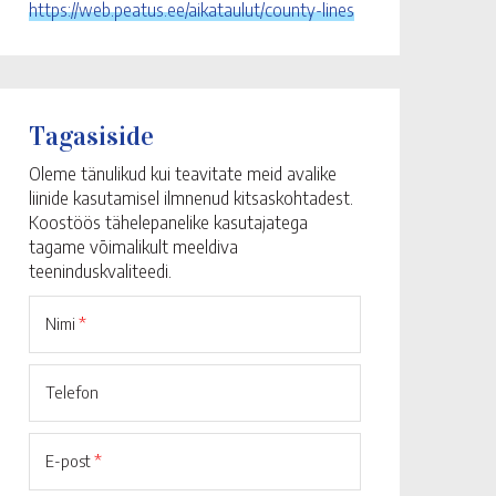
https://web.peatus.ee/aikataulut/county-lines
Tagasiside
Oleme tänulikud kui teavitate meid avalike
liinide kasutamisel ilmnenud kitsaskohtadest.
Koostöös tähelepanelike kasutajatega
tagame võimalikult meeldiva
teeninduskvaliteedi.
Nimi
*
Telefon
E-post
*