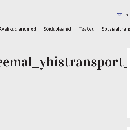
in
Avalikud andmed
Sõiduplaanid
Teated
Sotsiaaltran
eemal_yhistranspor