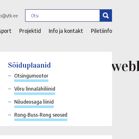
fo@ytk.ee
sport
Projektid
Info ja kontakt
Piletiinfo
t_210_297mm_a4_webk
Sõiduplaanid
Otsingumootor
Võru linnalähiliinid
Nõudeosaga liinid
Rong-Buss-Rong seosed