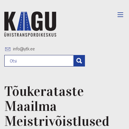
info@ytk.ee
Tõukerataste
Maailma
Meistrivõistlused