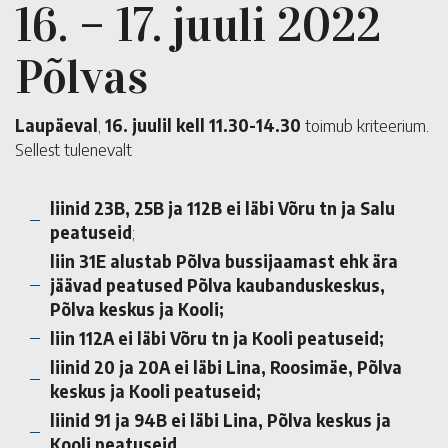
16. – 17. juuli 2022
Põlvas
Laupäeval
,
16. juulil kell 11.30-14.30
toimub kriteerium.
Sellest tulenevalt
liinid 23B, 25B ja 112B ei läbi Võru tn ja Salu
peatuseid
;
liin 31E alustab Põlva bussijaamast ehk ära
jäävad peatused Põlva kaubanduskeskus,
Põlva keskus ja Kooli;
liin 112A ei läbi Võru tn ja Kooli peatuseid;
liinid 20 ja 20A ei läbi Lina, Roosimäe, Põlva
keskus ja Kooli peatuseid;
liinid 91 ja 94B ei läbi Lina, Põlva keskus ja
Kooli peatuseid.