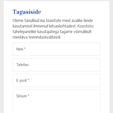
Tagasiside
Oleme tänulikud kui teavitate meid avalike liinide
kasutamisel ilmnenud kitsaskohtadest. Koostöös
tähelepanelike kasutajatega tagame võimalikult
meeldiva teeninduskvaliteedi.
Nimi
*
Telefon
E-post
*
Sõnum
*