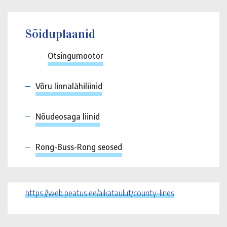
Sõiduplaanid
Otsingumootor
Võru linnalähiliinid
Nõudeosaga liinid
Rong-Buss-Rong seosed
https://web.peatus.ee/aikataulut/county-lines