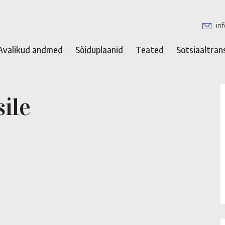
in
Avalikud andmed
Sõiduplaanid
Teated
Sotsiaaltran
ile