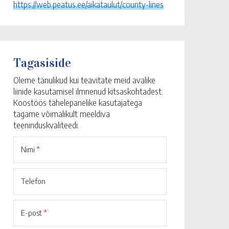
https://web.peatus.ee/aikataulut/county-lines
Tagasiside
Oleme tänulikud kui teavitate meid avalike
liinide kasutamisel ilmnenud kitsaskohtadest.
Koostöös tähelepanelike kasutajatega
tagame võimalikult meeldiva
teeninduskvaliteedi.
Nimi
*
Telefon
E-post
*