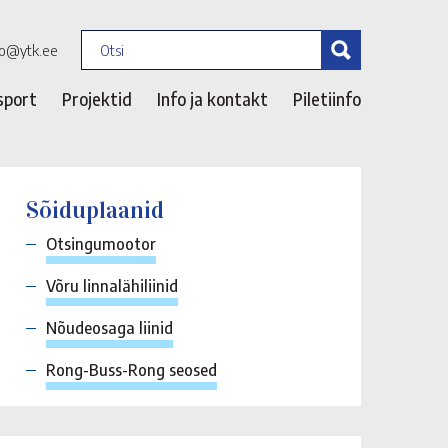
fo@ytk.ee
sport
Projektid
Info ja kontakt
Piletiinfo
Sõiduplaanid
Otsingumootor
Võru linnalähiliinid
Nõudeosaga liinid
Rong-Buss-Rong seosed