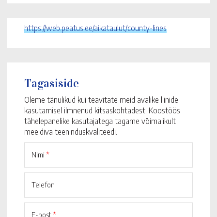
https://web.peatus.ee/aikataulut/county-lines
Tagasiside
Oleme tänulikud kui teavitate meid avalike liinide
kasutamisel ilmnenud kitsaskohtadest. Koostöös
tähelepanelike kasutajatega tagame võimalikult
meeldiva teeninduskvaliteedi.
Nimi
*
Telefon
E-post
*