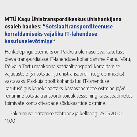
MTÜ Kagu Ühistranspordikeskus ühishankijana
osaleb hankes: “
Sotsiaaltransporditeenuse
korraldamiseks vajaliku IT-lahenduse
kasutuselevõtmine
“
Hankelepingu esemeks on Pakkuja olemasoleva, kasutusel
oleva transpordialase IT-lahenduse kohandamine Pärnu, Võru,
Põlva ja Tartu maakonna sotsiaaltranspordi korraldamise
vajadustele (sh sotsiaal- ja ühistranspordi integreerimiseks)
vastavaks, Pakkuja poolt kohandatud IT-lahenduse
kasutusõigus kaheks aastaks, kassaseadmete ostmine ja/või
rentimine sotsiaaltranspordi sõidukitesse ning kassaseadmetes
toimivate kontaktivabade sõidukaartide ostmine.
Pakkumuse esitamise tähtpäev ja kellaaeg: 25.05.2020
11:00