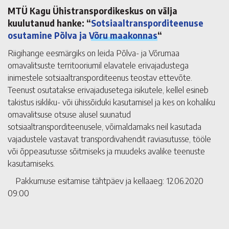
MTÜ Kagu Ühistranspordikeskus on välja
kuulutanud hanke: “
Sotsiaaltransporditeenuse
osutamine Põlva ja Võru maakonnas
“
Riigihange eesmärgiks on leida Põlva- ja Võrumaa
omavalitsuste territooriumil elavatele erivajadustega
inimestele sotsiaaltransporditeenus teostav ettevõte.
Teenust osutatakse erivajadusetega isikutele, kellel esineb
takistus isikliku- või ühissõiduki kasutamisel ja kes on kohaliku
omavalitsuse otsuse alusel suunatud
sotsiaaltransporditeenusele, võimaldamaks neil kasutada
vajadustele vastavat transpordivahendit raviasutusse, tööle
või õppeasutusse sõitmiseks ja muudeks avalike teenuste
kasutamiseks.
Pakkumuse esitamise tähtpäev ja kellaaeg: 12.06.2020
09:00