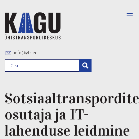
info@ytk.ee
Sotsiaaltranspordit
osutaja ja IT-
lahenduse leidmine