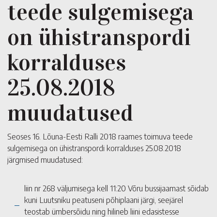
teede sulgemisega
on ühistranspordi
korralduses
25.08.2018
muudatused
Seoses 16. Lõuna-Eesti Ralli 2018 raames toimuva teede
sulgemisega on ühistranspordi korralduses 25.08.2018
järgmised muudatused:
liin nr 268 väljumisega kell 11:20 Võru bussijaamast sõidab
kuni Luutsniku peatuseni põhiplaani järgi, seejärel
teostab ümbersõidu ning hilineb liini edasistesse