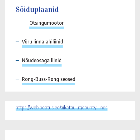
Sõiduplaanid
Otsingumootor
Võru linnalähiliinid
Nõudeosaga liinid
Rong-Buss-Rong seosed
https://web.peatus.ee/aikataulut/county-lines