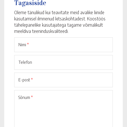
Tagasiside
Oleme tänulikud kui teavitate meid avalike liinide
kasutamisel ilmnenud kitsaskohtadest. Koostöös
tähelepanelike kasutajatega tagame võimalikult
meeldiva teeninduskvaliteedi.
Nimi
*
Telefon
E-post
*
Sõnum
*