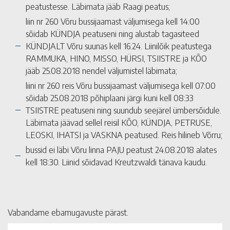
peatustesse. Läbimata jääb Raagi peatus;
liin nr 260 Võru bussijaamast väljumisega kell 14:00
sõidab KÜNDJA peatuseni ning alustab tagasiteed
KÜNDJALT Võru suunas kell 16:24. Liinilõik peatustega
RAMMUKA, HINO, MISSO, HÜRSI, TSIISTRE ja KÕO
jääb 25.08.2018 nendel väljumistel läbimata;
liini nr 260 reis Võru bussijaamast väljumisega kell 07:00
sõidab 25.08.2018 põhiplaani järgi kuni kell 08:33
TSIISTRE peatuseni ning suundub seejärel ümbersõidule.
Läbimata jäävad sellel reisil KÕO, KÜNDJA, PETRUSE,
LEOSKI, IHATSI ja VASKNA peatused. Reis hilineb Võrru;
bussid ei läbi Võru linna PAJU peatust 24.08.2018 alates
kell 18:30. Liinid sõidavad Kreutzwaldi tänava kaudu.
Vabandame ebamugavuste pärast.