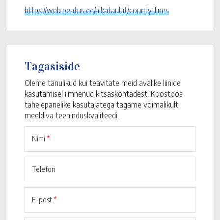
https://web.peatus.ee/aikataulut/county-lines
Tagasiside
Oleme tänulikud kui teavitate meid avalike liinide
kasutamisel ilmnenud kitsaskohtadest. Koostöös
tähelepanelike kasutajatega tagame võimalikult
meeldiva teeninduskvaliteedi.
Nimi
*
Telefon
E-post
*