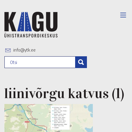
info@ytk.ee
liinivõrgu katvus (1)