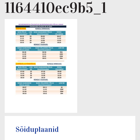
1164410ec9b5_1
Sõiduplaanid