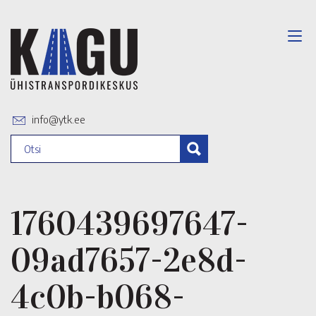
info@ytk.ee
1760439697647-
09ad7657-2e8d-
4c0b-b068-