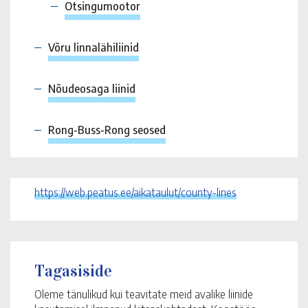
Otsingumootor
Võru linnalähiliinid
Nõudeosaga liinid
Rong-Buss-Rong seosed
https://web.peatus.ee/aikataulut/county-lines
Tagasiside
Oleme tänulikud kui teavitate meid avalike liinide