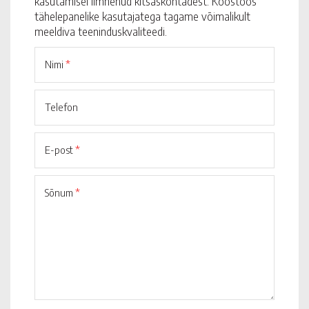
kasutamisel ilmnenud kitsaskohtadest. Koostöös
tähelepanelike kasutajatega tagame võimalikult
meeldiva teeninduskvaliteedi.
Nimi
*
Telefon
E-post
*
Sõnum
*