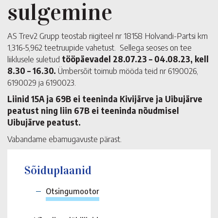
sulgemine
AS Trev2 Grupp teostab riigiteel nr 18158 Holvandi-Partsi km
1,316-5,962 teetruupide vahetust. Sellega seoses on tee
liiklusele suletud
tööpäevadel 28.07.23 – 04.08.23, kell
8.30 – 16.30.
Ümbersõit toimub mööda teid nr 6190026,
6190029 ja 6190023.
Liinid 15A ja 69B ei teeninda Kivijärve ja Uibujärve
peatust ning liin 67B ei teeninda nõudmisel
Uibujärve peatust.
Vabandame ebamugavuste pärast.
Sõiduplaanid
Otsingumootor