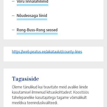
Võru linnalähiliinid
Nõudeosaga liinid
Rong-Buss-Rong seosed
https://web.peatus.ee/aikataulut/county-lines
Tagasiside
Oleme tänulikud kui teavitate meid avalike liinide
kasutamisel ilmnenud kitsaskohtadest. Koostöös
tähelepanelike kasutajatega tagame võimalikult
meeldiva teeninduskvaliteedi.