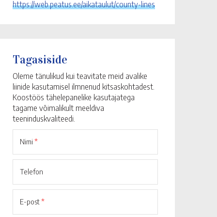
https://web.peatus.ee/aikataulut/county-lines
Tagasiside
Oleme tänulikud kui teavitate meid avalike
liinide kasutamisel ilmnenud kitsaskohtadest.
Koostöös tähelepanelike kasutajatega
tagame võimalikult meeldiva
teeninduskvaliteedi.
Nimi
*
Telefon
E-post
*