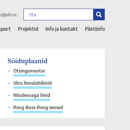
fo@ytk.ee
sport
Projektid
Info ja kontakt
Piletiinfo
Sõiduplaanid
Otsingumootor
Võru linnalähiliinid
Nõudeosaga liinid
Rong-Buss-Rong seosed