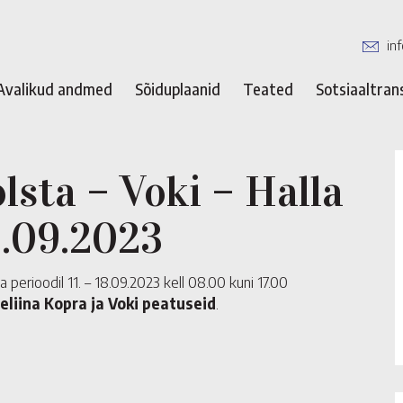
in
Avalikud andmed
Sõiduplaanid
Teated
Sotsiaaltran
lsta – Voki – Halla
8.09.2023
 perioodil 11. – 18.09.2023 kell 08.00 kuni 17.00
tseliina Kopra ja Voki peatuseid
.