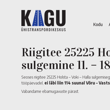
Kodu
Riigitee 25225 Ho
sulgemine 11. – 1
Seoses riigitee 25225 Holsta – Voki – Halla sulgemisega
tööpäevadel,
ei läbi liin 114 suunal Võru – Vas
Vabandame ebamugavuste pärast.