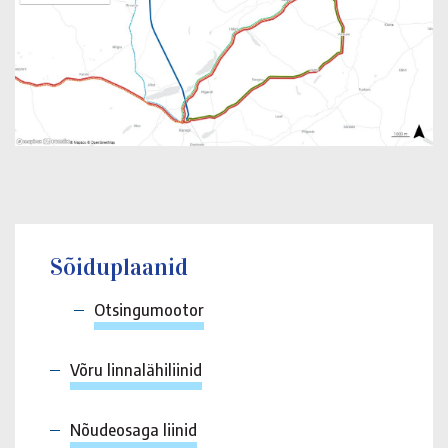
Sõiduplaanid
Otsingumootor
Võru linnalähiliinid
Nõudeosaga liinid