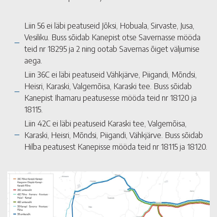
Liin 56 ei läbi peatuseid Jõksi, Hobuala, Sirvaste, Jusa,
Vesiliku. Buss sõidab Kanepist otse Savernasse mööda
teid nr 18295 ja 2 ning ootab Savernas õiget väljumise
aega.
Liin 36C ei läbi peatuseid Vähkjärve, Piigandi, Mõndsi,
Heisri, Karaski, Valgemõisa, Karaski tee. Buss sõidab
Kanepist Ihamaru peatusesse mööda teid nr 18120 ja
18115.
Liin 42C ei läbi peatuseid Karaski tee, Valgemõisa,
Karaski, Heisri, Mõndsi, Piigandi, Vähkjärve. Buss sõidab
Hilba peatusest Kanepisse mööda teid nr 18115 ja 18120.