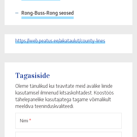
Rong-Buss-Rong seosed
https://web.peatus.ee/aikataulut/county-lines
Tagasiside
Oleme tänulikud kui teavitate meid avalike liinide
kasutamisel ilmnenud kitsaskohtadest. Koostöös
tähelepanelike kasutajatega tagame võimalikult
meeldiva teeninduskvaliteedi.
Nimi
*