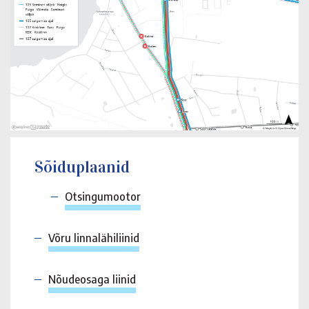
Sõiduplaanid
Otsingumootor
Võru linnalähiliinid
Nõudeosaga liinid