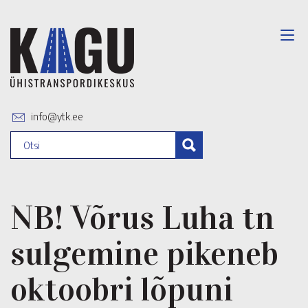
info@ytk.ee
NB! Võrus Luha tn
sulgemine pikeneb
oktoobri lõpuni