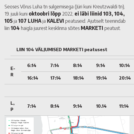
Seoses Võrus Luha tn sulgemisega (Jüri kuni Kreutzwaldi tn),
19. juuli kuni
oktoobri lõpp
2022,
ei läbi liinid
103, 104,
105
ja
107
LUHA
ja
KALEVI
peatuseid. Ajutiselt teenindab
liin
104
haigla juurest kesklinna sõites
MARKETI
peatust.
LIIN 104 VÄLJUMISED MARKETI peatusest
6:14
7:14
8:14
9:14
10:14
E-
R
16:14
17:14
18:14
19:14
20:14
L,
7:14
8:14
9:14
10.14
11:14
P