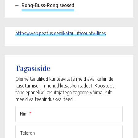
Rong-Buss-Rong seosed
https://web.peatus.ee/aikataulut/county-lines
Tagasiside
Oleme tänulikud kui teavitate meid avalike liinide
kasutamisel ilmnenud kitsaskohtadest. Koostöös
tähelepanelike kasutajatega tagame võimalikult
meeldiva teeninduskvaliteedi.
Nimi
*
Telefon