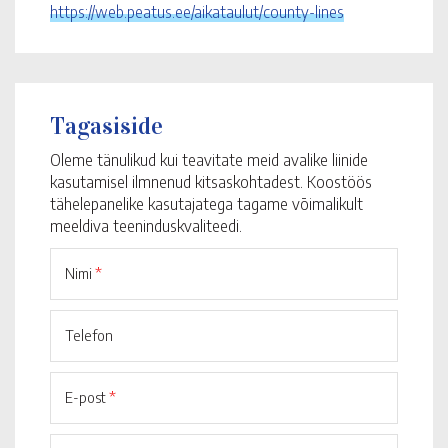
https://web.peatus.ee/aikataulut/county-lines
Tagasiside
Oleme tänulikud kui teavitate meid avalike liinide
kasutamisel ilmnenud kitsaskohtadest. Koostöös
tähelepanelike kasutajatega tagame võimalikult
meeldiva teeninduskvaliteedi.
Nimi
*
Telefon
E-post
*