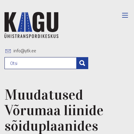
info@ytk.ee
Muudatused
Võrumaa liinide
sõiduplaanides