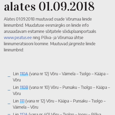
alates 01.09.2018
Alates 01.09.2018 muutuvad osade Võrumaa liinide
liininumbrid. Muudatuse eesmärgiks on liinide info
arusaadavam esitamine sõitjatele sõiduplaaniportaalis
www.peatus.ee
ning Põlva- ja Võrumaa ühtse
liininumeratsiooni loomine. Muutuvad järgmiste liinide
liininumbrid:
Liin
110A
(vana nr 12) Võru – Väimela – Tsolgo – Kääpa –
Võru
Liin
110B
(vana nr 10) Võru – Punsaku – Tsolgo – Kääpa –
Võru
Liin
111
(vana nr 12) Võru – Kääpa – Punsaku – Tsolgo –
Väimela – Võru
Liin
112A
(vana nr 40) Võru – Tsolgo – Joosu – Põlva