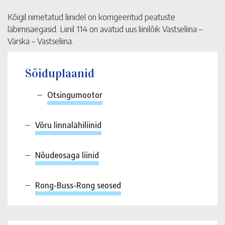
Kõigil nimetatud liinidel on korrigeeritud peatuste
läbimisaegasid. Liinil 114 on avatud uus liinilõik Vastseliina –
Värska – Vastseliina.
Sõiduplaanid
Otsingumootor
Võru linnalähiliinid
Nõudeosaga liinid
Rong-Buss-Rong seosed