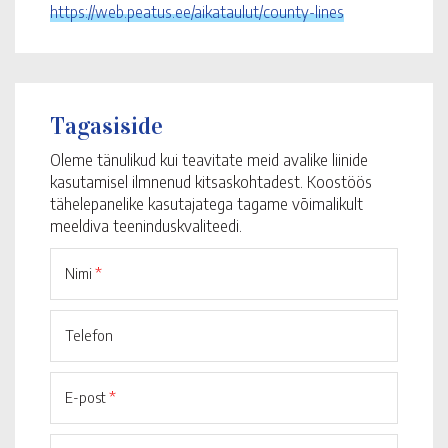
https://web.peatus.ee/aikataulut/county-lines
Tagasiside
Oleme tänulikud kui teavitate meid avalike liinide
kasutamisel ilmnenud kitsaskohtadest. Koostöös
tähelepanelike kasutajatega tagame võimalikult
meeldiva teeninduskvaliteedi.
Nimi
*
Telefon
E-post
*