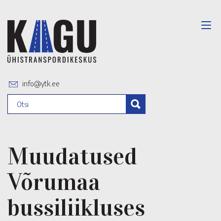
info@ytk.ee
Muudatused
Võrumaa
bussiliikluses