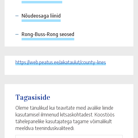
Nõudeosaga liinid
Rong-Buss-Rong seosed
https://web.peatus.ee/aikataulut/county-lines
Tagasiside
Oleme tänulikud kui teavitate meid avalike liinide
kasutamisel ilmnenud kitsaskohtadest. Koostöös
tähelepanelike kasutajatega tagame võimalikult
meeldiva teeninduskvaliteedi.