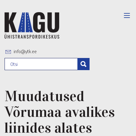
info@ytk.ee
Muudatused
Võrumaa avalikes
liinides alates