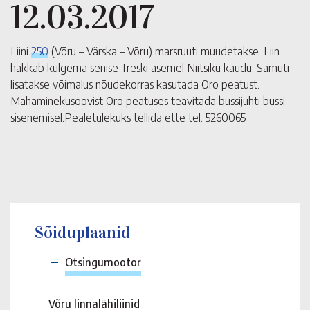
12.03.2017
Liini
250
(Võru – Värska – Võru) marsruuti muudetakse. Liin
hakkab kulgema senise Treski asemel Niitsiku kaudu. Samuti
lisatakse võimalus nõudekorras kasutada Oro peatust.
Mahaminekusoovist Oro peatuses teavitada bussijuhti bussi
sisenemisel.Pealetulekuks tellida ette tel. 5260065
Sõiduplaanid
Otsingumootor
Võru linnalähiliinid