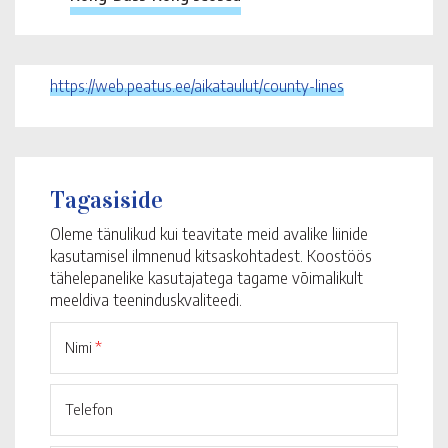
https://web.peatus.ee/aikataulut/county-lines
Tagasiside
Oleme tänulikud kui teavitate meid avalike liinide
kasutamisel ilmnenud kitsaskohtadest. Koostöös
tähelepanelike kasutajatega tagame võimalikult
meeldiva teeninduskvaliteedi.
Nimi
*
Telefon