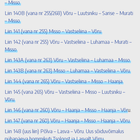
– Misso.
Liin 140B (vana nr 255/268) Võru – Luutsniku – Sarise – Murati
– Misso.
Liin 141 (vana nr 255) Misso – Vastseliina – Võru.
Liin 142 (vana nr 255) Võru – Vastseliina – Luhamaa – Murati –
Misso.
Liin 143A (vana nr 263) Võru – Vastseliina – Luhamaa – Misso.
Liin 143B (vana nr 263) Misso – Luhamaa – Vastseliina – Võru.
Liin 144 (vana nr 265) Võru – Vastseliina – Misso – Haanja.
Liin 145 (vana 265) Võru – Vastseliina – Misso – Luutsniku –
Võru.
Liin 146 (vana nr 260) Võru – Haanja – Misso – Haanja – Võr
u.
Liin 147 (vana nr 260) Võru – Haanja – Misso – Haanja – Võru.
Liin 148 (uus liin) Põlva – Lasva – Võru. Uus sõiduvõimalus
pühapäeva hommikuti Tsolgost ja Lasvalt Võrru.