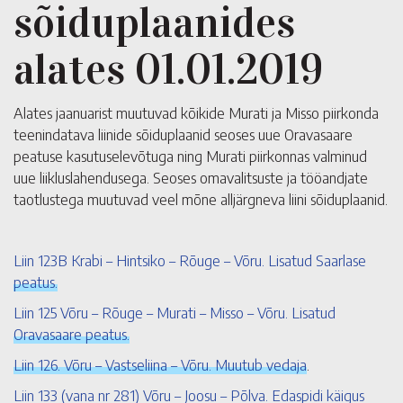
sõiduplaanides
alates 01.01.2019
Alates jaanuarist muutuvad kõikide Murati ja Misso piirkonda
teenindatava liinide sõiduplaanid seoses uue Oravasaare
peatuse kasutuselevõtuga ning Murati piirkonnas valminud
uue liikluslahendusega. Seoses omavalitsuste ja tööandjate
taotlustega muutuvad veel mõne alljärgneva liini sõiduplaanid.
Liin 123B Krabi – Hintsiko – Rõuge – Võru. Lisatud Saarlase
peatus.
Liin 125 Võru – Rõuge – Murati – Misso – Võru. Lisatud
Oravasaare peatus.
Liin 126. Võru – Vastseliina – Võru. Muutub vedaja
.
Liin 133 (vana nr 281) Võru – Joosu – Põlva. Edaspidi käigus