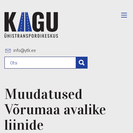
info@ytk.ee
Muudatused
Võrumaa avalike
liinide