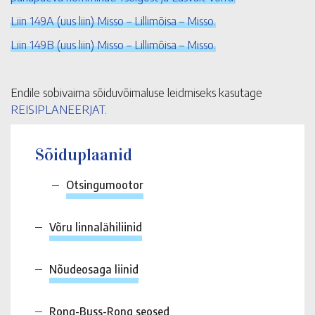
Liin 149A (uus liin) Misso – Lillimõisa – Misso.
Liin 149B (uus liin) Misso – Lillimõisa – Misso.
Endile sobivaima sõiduvõimaluse leidmiseks kasutage
REISIPLANEERJAT.
Sõiduplaanid
Otsingumootor
Võru linnalähiliinid
Nõudeosaga liinid
Rong-Buss-Rong seosed