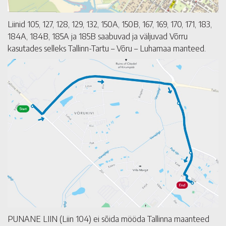
Liinid 105, 127, 128, 129, 132, 150A, 150B, 167, 169, 170, 171, 183,
184A, 184B, 185A ja 185B saabuvad ja väljuvad Võrru
kasutades selleks Tallinn-Tartu – Võru – Luhamaa manteed.
PUNANE LIIN (Liin 104) ei sõida mööda Tallinna maanteed