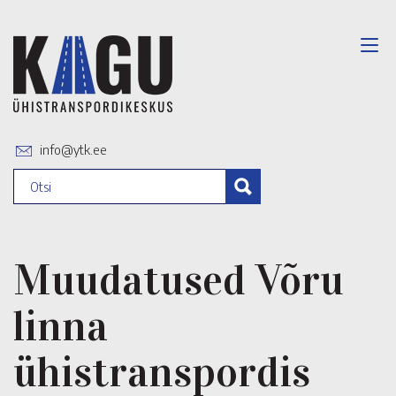
info@ytk.ee
Muudatused Võru
linna
ühistranspordis