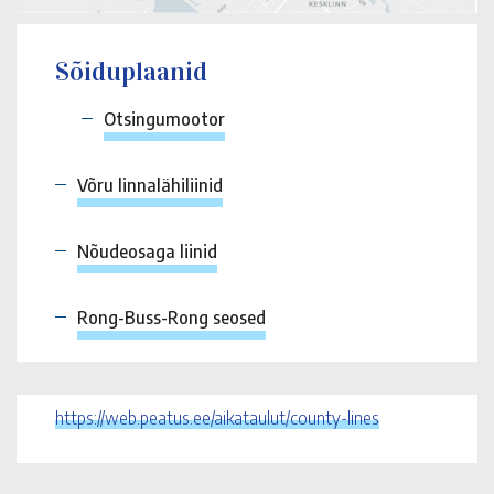
Sõiduplaanid
Otsingumootor
Võru linnalähiliinid
Nõudeosaga liinid
Rong-Buss-Rong seosed
https://web.peatus.ee/aikataulut/county-lines