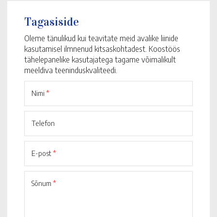
Tagasiside
Oleme tänulikud kui teavitate meid avalike liinide
kasutamisel ilmnenud kitsaskohtadest. Koostöös
tähelepanelike kasutajatega tagame võimalikult
meeldiva teeninduskvaliteedi.
Nimi
*
Telefon
E-post
*
Sõnum
*