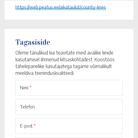
https://web.peatus.ee/aikataulut/county-lines
Tagasiside
Oleme tänulikud kui teavitate meid avalike liinide
kasutamisel ilmnenud kitsaskohtadest. Koostöös
tähelepanelike kasutajatega tagame võimalikult
meeldiva teeninduskvaliteedi.
Nimi
*
Telefon
E-post
*